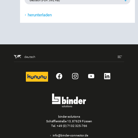
herunterladen
deutsch
kununu
Facebook
Instagram
YouTube
LinkedIn
binder solutions
Schäfflerstraße 13, 87629 Füssen
Tel.
+49 (0) 7132 325-766
info@binder-connector.de