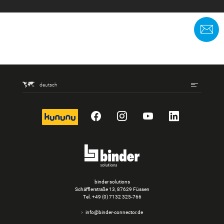
K
deutsch
kununu
Facebook
Instagram
YouTube
LinkedIn
binder solutions
Schäfflerstraße 13, 87629 Füssen
Tel.
+49 (0) 7132 325-766
info@binder-connector.de