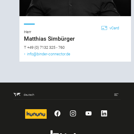
vCard
Herr
Matthias Simbürger
T +49 (0) 7132 325 - 760
info@binder-connector.de
deutsch
kununu
Facebook
Instagram
YouTube
LinkedIn