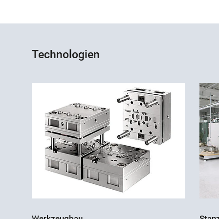
Technologien
Werkzeugbau
Stan