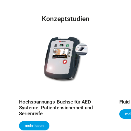
Konzeptstudien
Hochspannungs-Buchse für AED-
Flui
Systeme: Patientensicherheit und
Serienreife
meh
mehr lesen